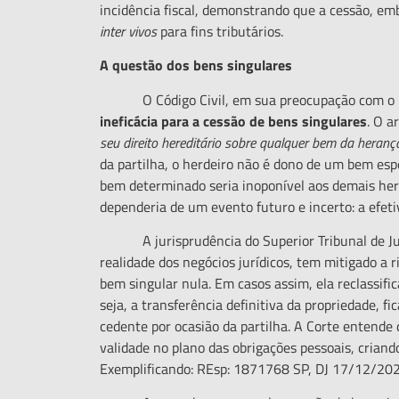
incidência fiscal, demonstrando que a cessão, e
inter vivos
para fins tributários.
A questão dos bens singulares
O Código Civil, em sua preocupação com o princ
inefic
á
cia para a cessão de bens singulares
. O a
seu direito heredit
á
rio sobre qualquer bem da heran
ç
da partilha, o herdeiro não é dono de um bem esp
bem determinado seria inoponível aos demais herd
dependeria de um evento futuro e incerto: a efet
A jurisprudência do Superior Tribunal de Just
realidade dos negócios jurídicos, tem mitigado a 
bem singular nula. Em casos assim, ela reclassifi
seja, a transferência definitiva da propriedade, 
cedente por ocasião da partilha. A Corte entende 
validade no plano das obrigações pessoais, criand
Exemplificando: REsp: 1871768 SP, DJ 17/12/202