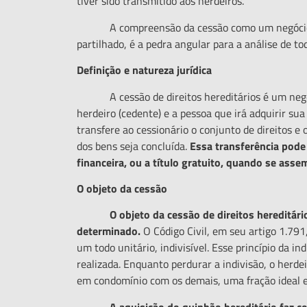
tiver sido transmitido aos herdeiros.
A compreensão da cessão como um negócio 
partilhado, é a pedra angular para a análise de t
Defini
ção e
n
atureza
j
urí
dica
A cessão de direitos hereditários é um negócio
herdeiro (cedente) e a pessoa que irá adquirir sua
transfere ao cessionário o conjunto de direitos e
dos bens seja concluída.
Essa transfer
ê
ncia pode 
financeira, ou a t
í
tulo gratuito, quando se asse
O
o
bjeto da
c
ess
ã
o
O objeto da cessão de direitos heredit
á
r
determinado.
O Código Civil, em seu artigo 1.791
um todo unitário, indivisível. Esse princípio da in
realizada. Enquanto perdurar a indivisão, o herd
em condomínio com os demais, uma fração ideal e
A aquisição do quinhã
o heredit
á
rio faz 