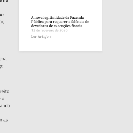
or
A nova legitimidade da Fazenda
ar,
Pública para requerer a falência de
devedores de execuções fiscais
13 de fevereiro de 2026
Ler Artigo »
pena
go
reito
e o
nando
m as