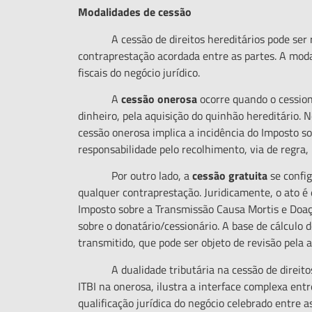
Modalidades de cessão
A cessão de direitos hereditários pode ser rea
contraprestação acordada entre as partes. A moda
fiscais do negócio jurídico.
A
cess
ã
o onerosa
ocorre quando o cession
dinheiro, pela aquisição do quinhão hereditário. 
cessão onerosa implica a incidência do Imposto s
responsabilidade pelo recolhimento, via de regra, 
Por outro lado, a
cess
ã
o gratuita
se config
qualquer contraprestação. Juridicamente, o ato é
Imposto sobre a Transmissão Causa Mortis e Doaç
sobre o donatário/cessionário. A base de cálculo 
transmitido, que pode ser objeto de revisão pela 
A dualidade tributária na cessão de direitos h
ITBI na onerosa, ilustra a interface complexa entre
qualificação jurídica do negócio celebrado entre 