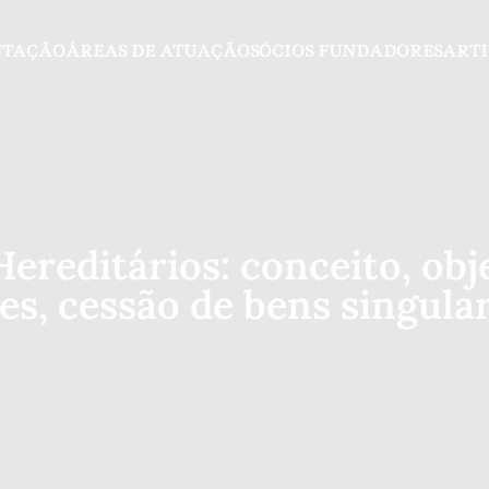
NTAÇÃO
ÁREAS DE ATUAÇÃO
SÓCIOS FUNDADORES
ARTI
ereditários: conceito, obje
es, cessão de bens singula