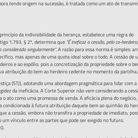
mbora tendo origem na sucessão, é tratada como um ato de transmi
ípio da indivisibilidade da herança, estabelece uma regra de
rtigo 1.793, § 2º, determina que
“
É ineficaz a cessão, pelo co-herdeiro
a considerado singularmente
”
. A razão para essa norma é simples: an
ecífico, mas apenas de uma quota ideal sobre o todo. A cessão de 
eiros e ao espólio, pois a concretização da propriedade sobre o b
iva atribuição do bem ao herdeiro cedente no momento da partilha
iça (STJ), adotando uma abordagem pragmática para lidar com a
rigidez da ineficácia. A Corte Superior não vem considerando a cess
ca o ato como uma promessa de venda. A eficácia plena do negócio,
fica condicionada à futura atribuição daquele bem ao quinhão do her
que a cessão, embora não transfira a propriedade de imediato, pos
o um vínculo entre as partes que pode ser exigido no futuro.
0.