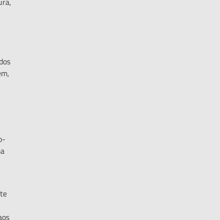
ura,
odos
em,
o-
ma
te
aos