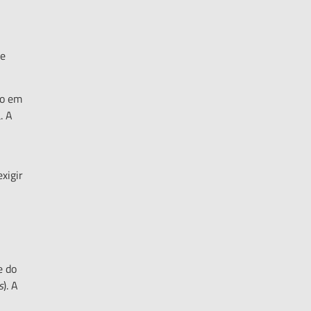
 e
ço em
. A
xigir
e do
s
). A