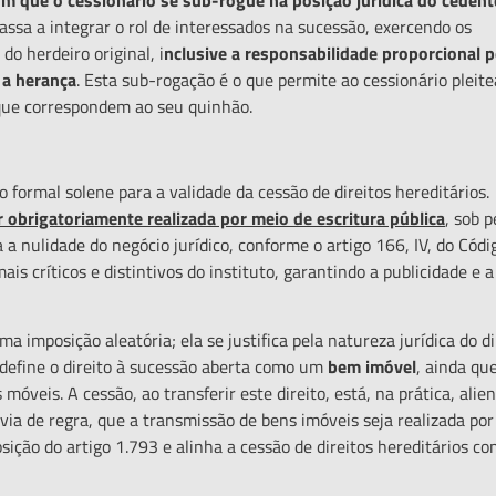
passa a integrar o rol de interessados na sucessão, exercendo os
o herdeiro original, i
nclusive a responsabilidade proporcional p
 a heran
ça
. Esta sub-rogação é o que permite ao cessionário pleite
 que correspondem ao seu quinhão.
rmal solene para a validade da cessão de direitos hereditários.
r obrigatoriamente realizada por meio de escritura p
ú
blica
, sob 
 a nulidade do negócio jurídico, conforme o artigo 166, IV, do Códi
is críticos e distintivos do instituto, garantindo a publicidade e a
posição aleatória; ela se justifica pela natureza jurídica do di
l, define o direito à sucessão aberta como um
bem im
ó
vel
, ainda qu
óveis. A cessão, ao transferir este direito, está, na prática, alie
, via de regra, que a transmissão de bens imóveis seja realizada por
sição do artigo 1.793 e alinha a cessão de direitos hereditários co