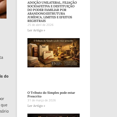
ADOÇÃO UNILATERAL, FILIAÇÃO
SOCIOAFETIVA E DESTITUIÇÃO
DO PODER FAMILIAR POR
ABANDONO:ESTRUTURA
JURÍDICA, LIMITES E EFEITOS
REGISTRAIS
25 de abril de 2026
Ler Artigo »
ta
is do
O Tributo do Simples pode estar
Prescrito
por
31 de março de 2026
, que
Ler Artigo »
sório