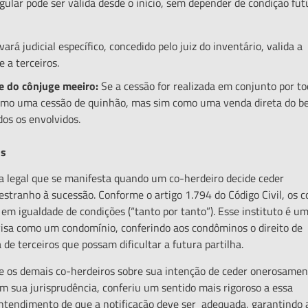
r pode ser válida desde o início, sem depender de condição fut
rá judicial específico, concedido pelo juiz do inventário, valida a
e a terceiros.
e do c
ônjuge meeiro:
Se a cessão for realizada em conjunto por t
 como uma cessão de quinhão, mas sim como uma venda direta do b
dos os envolvidos.
os
egal que se manifesta quando um co-herdeiro decide ceder
tranho à sucessão. Conforme o artigo 1.794 do Código Civil, os c
a em igualdade de condições (“tanto por tanto”). Esse instituto é u
visa como um condomínio, conferindo aos condôminos o direito de
 de terceiros que possam dificultar a futura partilha.
os demais co-herdeiros sobre sua intenção de ceder onerosamen
em sua jurisprudência, conferiu um sentido mais rigoroso a essa
entendimento de que a notificação deve ser adequada, garantindo 