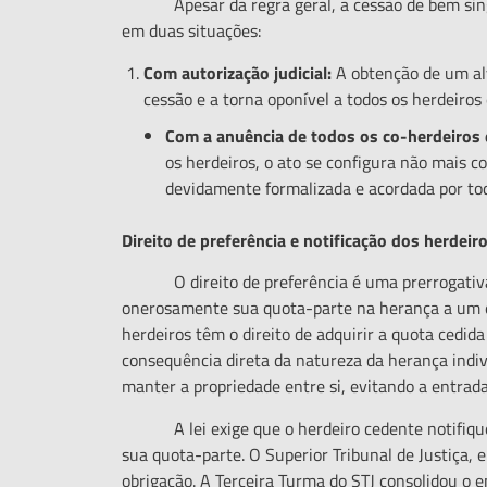
Apesar da regra geral, a cessão de bem singula
em duas situações:
Com autorização judicial:
A obtenção de um alva
cessão e a torna oponível a todos os herdeiros 
Com a anu
ê
ncia de todos os co-herdeiros 
os herdeiros, o ato se configura não mais
devidamente formalizada e acordada por to
Direito de preferência e notificação dos herdeir
O direito de preferência é uma prerrogativa l
onerosamente sua quota-parte na herança a um es
herdeiros têm o direito de adquirir a quota cedid
consequência direta da natureza da herança indi
manter a propriedade entre si, evitando a entrada
A lei exige que o herdeiro cedente notifique 
sua quota-parte. O Superior Tribunal de Justiça, 
obrigação. A Terceira Turma do STJ consolidou o 