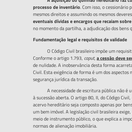
processo de invent
á
rio
. Com isso, o cessionário 
mesmos direitos e assumindo os mesmos deveres d
eventuais d
í
vidas e encargos que recaiam sobre
no momento da partilha, a adjudicação dos bens
Fundamentaçã
o
l
egal e
r
equisitos de
v
alidade
O Código Civil brasileiro impõe um requisito fo
Conforme o artigo 1.793,
caput
,
a cess
ão deve se
de nulidade. A inobservância desta forma acarreta
Civil. Esta exigência de forma é um dos aspectos ma
segurança jurídica da transação.
A necessidade de escritura pública não é uma im
à sucessão aberta. O artigo 80, II, do Código Civi
acervo hereditário seja composto apenas por bens m
um bem imóvel. A legislação civil brasileira exige
meio de instrumento público, o que explica a impo
normas de alienação imobiliária.