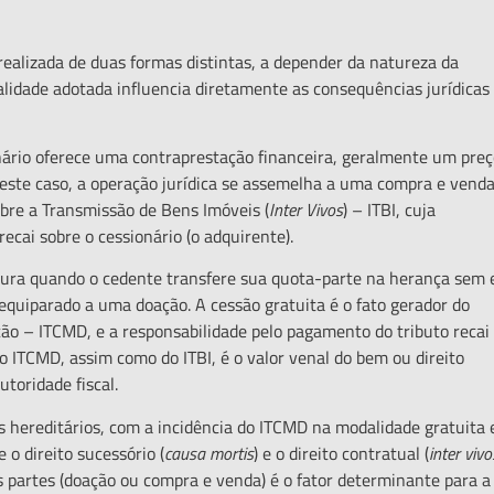
lizada de duas formas distintas, a depender da natureza da
lidade adotada influencia diretamente as consequências jurídicas
ário oferece uma contraprestação financeira, geralmente um pre
Neste caso, a operação jurídica se assemelha a uma compra e venda
obre a Transmissão de Bens Imóveis (
Inter Vivos
) – ITBI, cuja
recai sobre o cessionário (o adquirente).
ura quando o cedente transfere sua quota-parte na herança sem e
 equiparado a uma doação. A cessão gratuita é o fato gerador do
ão – ITCMD, e a responsabilidade pelo pagamento do tributo recai
do ITCMD, assim como do ITBI, é o valor venal do bem ou direito
autoridade fiscal.
ereditários, com a incidência do ITCMD na modalidade gratuita 
 o direito sucessório (
causa mortis
) e o direito contratual (
inter vivo
as partes (doação ou compra e venda) é o fator determinante para a