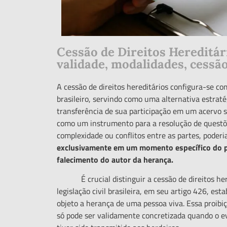
Cessão de Direitos Hereditári
validade, modalidades, cessão
A cessão de direitos hereditários configura-se co
brasileiro, servindo como uma alternativa estrat
transferência de sua participação em um acervo su
como um instrumento para a resolução de questões
complexidade ou conflitos entre as partes, poder
exclusivamente em um momento espec
í
fico do
falecimento do autor da heran
ça
.
É crucial distinguir a cessão de direitos here
legislação civil brasileira, em seu artigo 426, e
objeto a herança de uma pessoa viva. Essa proibiç
só pode ser validamente concretizada quando o ev