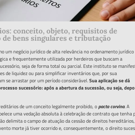
os: conceito, objeto, requisitos de
 de bens singulares e tributação
mo um negócio jurídico de alta relevância no ordenamento jurídico
égica e frequentemente utilizada por herdeiros que buscam a
cessório, seja de forma total ou parcial. Este instituto se manifes
 de liquidez ou para simplificar inventários que, por sua
iam se arrastar por um período considerável.
Sua aplicaçã
o se d
á
 processo sucess
ó
rio: ap
ó
s a abertura da sucessão, ou seja, depo
ditários de um conceito legalmente proibido, o
pacta corvina
. A
stabelece uma vedação absoluta à celebração de contrato que tenha 
ão delimita o campo de atuação da cessão de direitos hereditários
ento morte já tiver ocorrido e, consequentemente, o direito suces