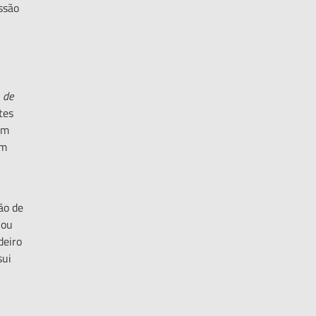
ssão
, de
tes
um
em
.
ão de
 ou
deiro
sui