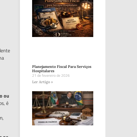
dente
ha
Planejamento Fiscal Para Serviços
Hospitalares
21 de fevereiro de 2026
Ler Artigo »
co ou
os, é
m,
e no