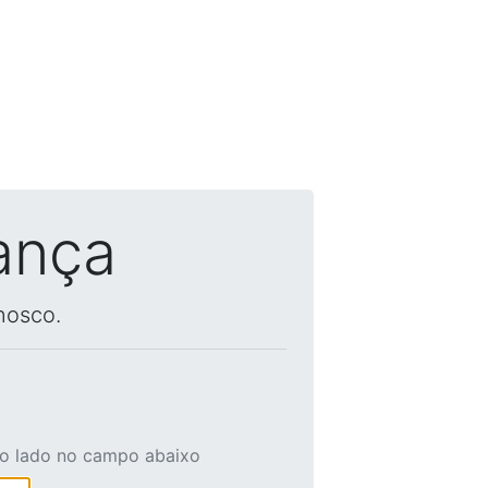
ança
nosco.
ao lado no campo abaixo