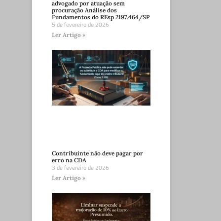
advogado por atuação sem
procuração Análise dos
Fundamentos do REsp 2197.464/SP
5 de fevereiro de 2026
Ler Artigo »
Contribuinte não deve pagar por
erro na CDA
3 de fevereiro de 2026
Ler Artigo »