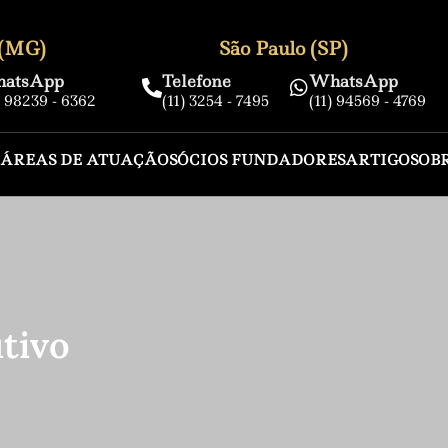
 (MG)
São Paulo (SP)
atsApp
Telefone
WhatsApp
) 98239 - 6362
(11) 3254 - 7495
(11) 94569 - 4769
ÁREAS DE ATUAÇÃO
SÓCIOS FUNDADORES
ARTIGOS
OB
tivo