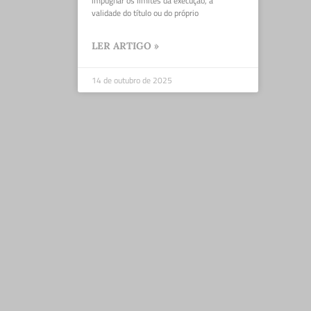
impugnar os limites da execução, a
validade do título ou do próprio
LER ARTIGO »
14 de outubro de 2025