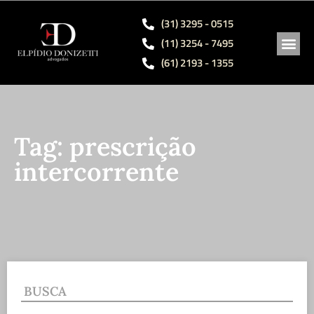
(31) 3295 - 0515
(11) 3254 - 7495
(61) 2193 - 1355
ÁREAS 
SÓCIO
OBRAS
Tag: prescrição
intercorrente
BUSCA