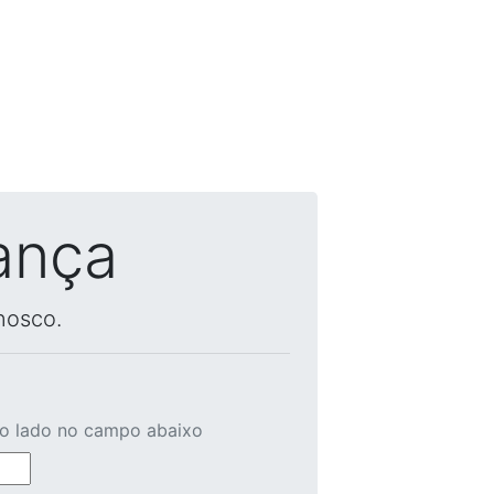
ança
nosco.
ao lado no campo abaixo