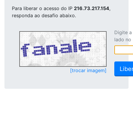
Para liberar o acesso
do IP
216.73.217.154
,
responda ao desafio abaixo.
Digite 
lado no
[trocar imagem]