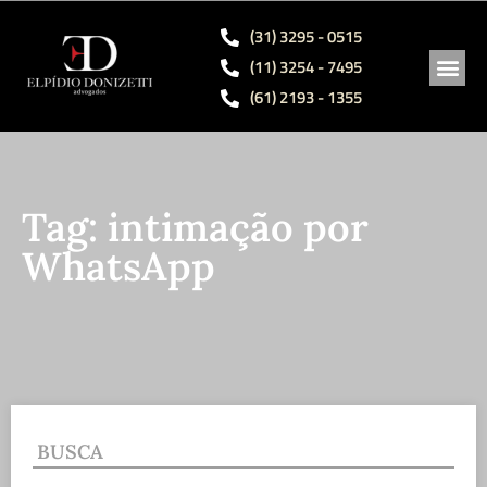
(31) 3295 - 0515
(11) 3254 - 7495
(61) 2193 - 1355
ÁREAS 
SÓCIO
OBRAS
Tag: intimação por
WhatsApp
BUSCA