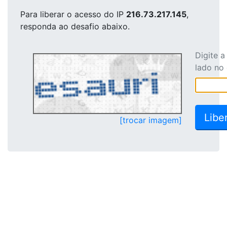
Para liberar o acesso
do IP
216.73.217.145
,
responda ao desafio abaixo.
Digite 
lado no
[trocar imagem]