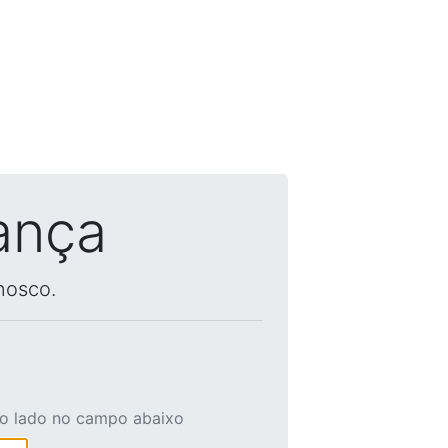
ança
nosco.
ao lado no campo abaixo