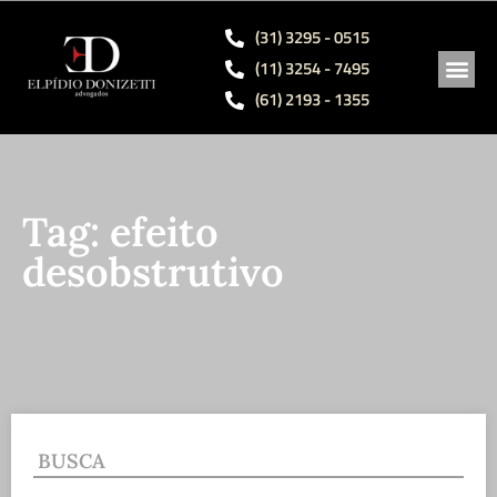
(31) 3295 - 0515
(11) 3254 - 7495
(61) 2193 - 1355
ÁREAS 
SÓCIO
OBRAS
Tag: efeito
desobstrutivo
BUSCA