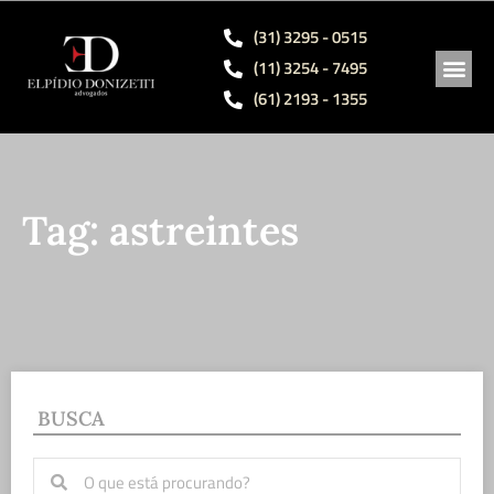
(31) 3295 - 0515
(11) 3254 - 7495
(61) 2193 - 1355
ÁREAS 
SÓCIO
OBRAS
Tag: astreintes
BUSCA