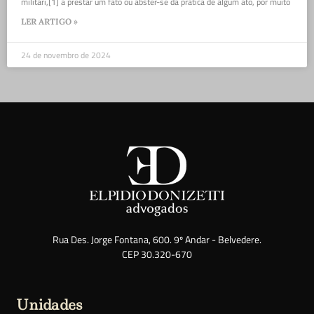
militari,[1] a prestar um fato ou abster-se da prática de algum ato, por muito
LER ARTIGO »
24 de novembro de 2024
Rua Des. Jorge Fontana, 600. 9º Andar - Belvedere.
CEP 30.320-670
Unidades