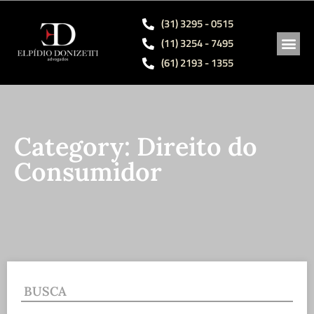
(31) 3295 - 0515
(11) 3254 - 7495
(61) 2193 - 1355
ÁREAS 
SÓCIO
OBRAS
Category: Direito do
Consumidor
BUSCA